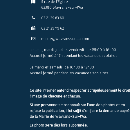
9 rue de l'Église
62380 Wavrans-sur-l'Aa
03 21 39 63 60
03 21 39 79 62
mairie@wavranssurlaa.com
Le lundi, mardi, jeudi et vendredi : de 15h00 à 18h00
Accueil fermé à 17h pendant les vacances scolaires.
Le mardi et samedi : de 10h00 à 12h00
Accueil fermé pendant les vacances scolaires.
Ce site Internet entend respecter scrupuleusement le droit
l'image de chacune et chacun.
Si une personne se reconnaît sur l'une des photos et en
refuse la publication, il lui suffit d'en faire la demande auprè
de la Mairie de Wavrans-Sur-l'Aa.
La photo sera dès lors supprimée.