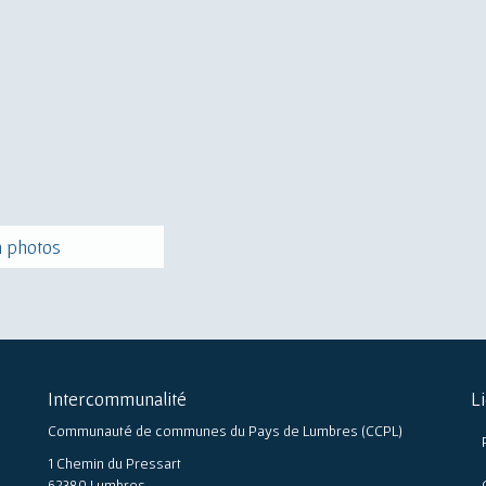
 photos
Intercommunalité
L
Communauté de communes du Pays de Lumbres (CCPL)
1 Chemin du Pressart
62380 Lumbres