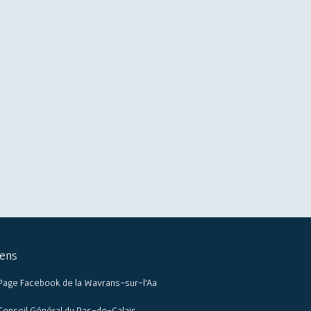
iens
Page Facebook de la Wavrans-sur-l’Aa
Conseil Général du Pas-de-Calais