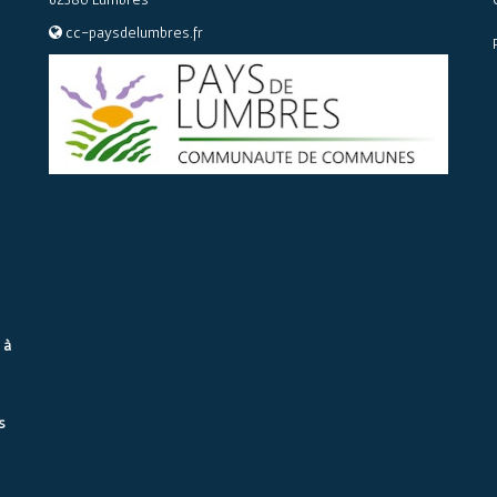
cc-paysdelumbres.fr
 à
s