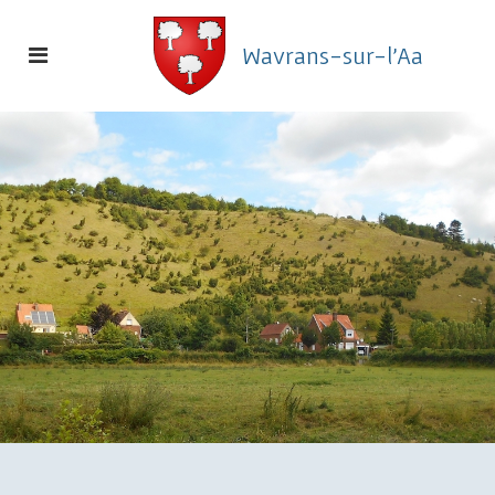
Toggle
Wavrans-sur-l'Aa
navigation
Commune
de
Wavrans-
sur-
l'Aa