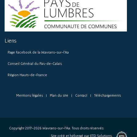
Liens
Page Facebook de la Wavrans-sur-l’Aa
Conseil Général du Pas-de-Calais
Région Hauts-de-France
Mentions légales
Plan du site
Contact
Téléchargements
Copyright 2017-2026 Wavrans-sur-l’Aa. Tous droits réservés
l'agence
Site créé et hébergé par
ETD Solutions.